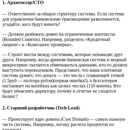
1. Архитектор/CTO
— Ответственен за общую структуру системы. Если система
для управления банковскими транзакциями разваливается,
угадайте, кого будут винить?
— Должен разбивать домен на ограниченные контексты
(Bounded Contexts). Например, разделить «Кредитный
скоринг» и «Комплаенс проверки».
— Строит мосты между системами, которые ненавидят друг
друга. Например, когда древняя банковская система и модный
микросервис пытаются обмениваться данными, кто-то должен
выступить переводчиком. Представьте, что ваша платежная
система думает, что деньги — это числа с плавающей точкой
(1.5руб — полтора рубля)(первая ошибка!), а бухгалтерия
настаивает на копейках как целых числах (150 копеек). Кто
будет объяснять директору, почему в отчетах не сходится
баланс?
2. Старший разработчик (Tech Lead)
— Проектирует ядро домена (Core Domain) — самую важную
часть системы. Например, логику расчета процентов по
кредитам.