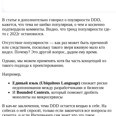
В статье я дополнительно говорил о поулярности DDD,
кажется, что тема не шибко популярная, о чем и косвенно
подтвердили комменты. Видно, что тренд популярности где-
то с 2022г остановился.
Отсутствие популярности — как раз может быть причиной
или следствием, поскольку такого зверя вживую мало кто
видел. Почему? Это другой вопрос, дадим ему время.
Однако, мы можем применять хотя бы часть концепций из
такого подхода к проектированию.
Например,
Единый язык (Ubiquitous Language)
снижает риски
недопонимания между разработчиками и бизнесом
И
Bounded Contexts
, который поможет дробить
монолиты на микросервисы
В кач-ве заключения, тема DDD остается вещью в себе. На
собесах о ней спросят, только если закончатся все вопросы из
скрипта, и если Интервьюер сам знает что это такое.