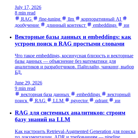
July 17, 2026
8 min read
RAG
fine-tuning
llm
корпоративный AI
дообучение
длинный контекст
embeddings
ии
Векторные базы данных и embeddings: как
устроен поиск в RAG простыми словами
Что такое embeddings, косинусная близость и векторные
базы данных — объяснение без математики для
аналитиков и разработчиков. Пайплайн, чанкинг, выбор
БД.
June 29, 2026
9 min read
векторная база данных
embeddings
векторный
поиск
RAG
LLM
pgvector
qdrant
ии
RAG для системных аналитиков: строим
базу знаний на LLM
Как настроить Retrieval-Augmented Generation для поиска
по документации, ADR и требованиям — pipeline,