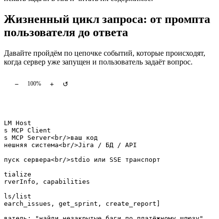
Жизненный цикл запроса: от промпта
пользователя до ответа
Давайте пройдём по цепочке событий, которые происходят,
когда сервер уже запущен и пользователь задаёт вопрос.
−
+
↺
100%
LLM Host

as MCP Client

as MCP Server<br/>ваш код

Внешняя система<br/>Jira / БД / API

апуск сервера<br/>stdio или SSE транспорт

itialize

erverInfo, capabilities

ols/list

search_issues, get_sprint, create_report]

ователь: "найди незакрытые баги по платёжному шлюзу"
