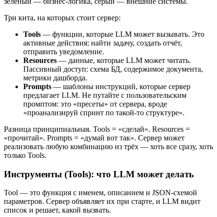
зелёный — бизнес-логика, серый — внешние системы.
Три кита, на которых стоит сервер:
Tools
— функции, которые LLM может вызывать. Это
активные действия: найти задачу, создать отчёт,
отправить уведомление.
Resources
— данные, которые LLM может читать.
Пассивный доступ: схема БД, содержимое документа,
метрики дашборда.
Prompts
— шаблоны инструкций, которые сервер
предлагает LLM. Не путайте с пользовательским
промптом: это «пресеты» от сервера, вроде
«проанализируй спринт по такой-то структуре».
Разница принципиальная. Tools = «сделай». Resources =
«прочитай». Prompts = «думай вот так». Сервер может
реализовать любую комбинацию из трёх — хоть все сразу, хоть
только Tools.
Инструменты (Tools): что LLM может делать
Tool — это функция с именем, описанием и JSON-схемой
параметров. Сервер объявляет их при старте, и LLM видит
список и решает, какой вызвать.