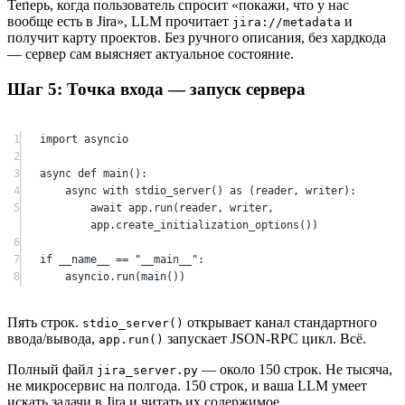
Теперь, когда пользователь спросит «покажи, что у нас
вообще есть в Jira», LLM прочитает
и
jira://metadata
получит карту проектов. Без ручного описания, без хардкода
— сервер сам выясняет актуальное состояние.
Шаг 5: Точка входа — запуск сервера
1
import
 asyncio
2
3
async
def
main
():
4
async
with
 stdio_server() 
as
 (reader, writer):
5
await
 app.run(reader, writer, 
app.create_initialization_options())
6
7
if
__name__
==
"__main__"
:
8
asyncio.run(main())
Пять строк.
открывает канал стандартного
stdio_server()
ввода/вывода,
запускает JSON-RPC цикл. Всё.
app.run()
Полный файл
— около 150 строк. Не тысяча,
jira_server.py
не микросервис на полгода. 150 строк, и ваша LLM умеет
искать задачи в Jira и читать их содержимое.