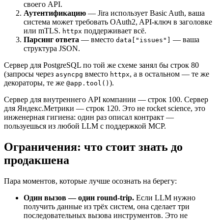
своего API.
Аутентификацию
— Jira использует Basic Auth, ваша
система может требовать OAuth2, API-ключ в заголовке
или mTLS.
поддерживает всё.
httpx
Парсинг ответа
— вместо
— ваша
data["issues"]
структура JSON.
Сервер для PostgreSQL по той же схеме занял бы строк 80
(запросы через
вместо
, а в остальном — те же
asyncpg
httpx
декораторы, те же
).
@app.tool()
Сервер для внутреннего API компании — строк 100. Сервер
для Яндекс.Метрики — строк 120. Это не rocket science, это
инженерная гигиена: один раз описал контракт —
пользуешься из любой LLM с поддержкой MCP.
Ограничения: что стоит знать до
продакшена
Пара моментов, которые лучше осознать на берегу:
Один вызов — один round-trip.
Если LLM нужно
получить данные из трёх систем, она сделает три
последовательных вызова инструментов. Это не