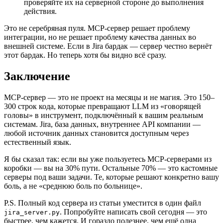
проверяйте их на серверной стороне до выполнения
действия.
Это не серебряная пуля. MCP-сервер решает проблему
интеграции, но не решает проблему качества данных во
внешней системе. Если в Jira бардак — сервер честно вернёт
этот бардак. Но теперь хотя бы видно всё сразу.
Заключение
MCP-сервер — это не проект на месяцы и не магия. Это 150–
300 строк кода, которые превращают LLM из «говорящей
головы» в инструмент, подключённый к вашим реальным
системам. Jira, база данных, внутреннее API компании —
любой источник данных становится доступным через
естественный язык.
Я бы сказал так: если вы уже пользуетесь MCP-серверами из
коробки — вы на 30% пути. Остальные 70% — это кастомные
серверы под ваши задачи. Те, которые решают конкретно вашу
боль, а не «среднюю боль по больнице».
P.S. Полный код сервера из статьи уместится в один файл
. Попробуйте написать свой сегодня — это
jira_server.py
быстрее, чем кажется. И гораздо полезнее, чем ещё одна