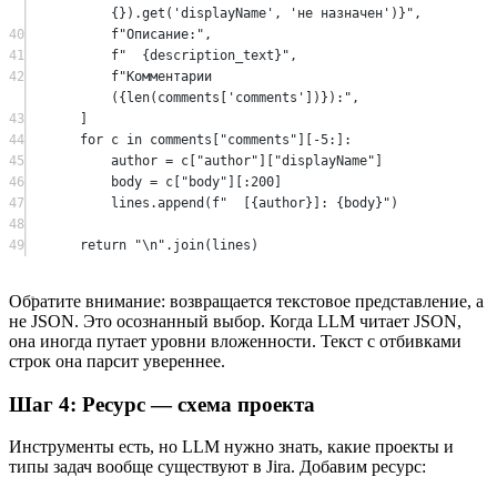
{}).get(
'displayName'
, 
'не назначен'
)
}
"
,
40
f
"Описание:"
,
41
f
"  
{
description_text
}
"
,
42
f
"Комментарии 
(
{len
(comments[
'comments'
])
}
):"
,
43
]
44
for
 c 
in
 comments[
"comments"
][
-
5
:]:
45
author 
=
 c[
"author"
][
"displayName"
]
46
body 
=
 c[
"body"
][:
200
]
47
lines.append(
f
"  [
{
author
}
]: 
{
body
}
"
)
48
49
return
"
\n
"
.join(lines)
Обратите внимание: возвращается текстовое представление, а
не JSON. Это осознанный выбор. Когда LLM читает JSON,
она иногда путает уровни вложенности. Текст с отбивками
строк она парсит увереннее.
Шаг 4: Ресурс — схема проекта
Инструменты есть, но LLM нужно знать, какие проекты и
типы задач вообще существуют в Jira. Добавим ресурс: