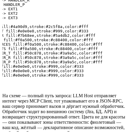
-> HANDLER_R

 HANDLER_P

-> EXT1

-> EXT2

-> EXT3

fill:#4a90d9,stroke:#2c5f8a,color:#fff

NT fill:#e0e0e0,stroke:#999,color:#333

ER fill:#7b68ee,stroke:#5a4db2,color:#fff

S fill:#f0a500,stroke:#c88400,color:#fff

URCES fill:#f0a500,stroke:#c88400,color:#fff

PTS fill:#f0a500,stroke:#c88400,color:#fff

LER_T fill:#50c878,stroke:#3a9a5c,color:#fff

LER_R fill:#50c878,stroke:#3a9a5c,color:#fff

LER_P fill:#50c878,stroke:#3a9a5c,color:#fff

 fill:#e0e0e0,stroke:#999,color:#333

 fill:#e0e0e0,stroke:#999,color:#333

На схеме — полный путь запроса: LLM Host отправляет
интент через MCP Client, тот упаковывает его в JSON-RPC,
ваш сервер принимает вызов и дёргает нужный обработчик.
Обработчик ходит во внешнюю систему (Jira, БД, API) и
возвращает структурированный ответ. Цвета не для красоты
— они показывают зоны ответственности: фиолетовый —
ваш код, жёлтый — декларативное описание возможностей,