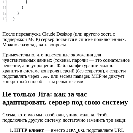
10
}
11
}
12
}
13
}
После перезапуска Claude Desktop (или другого хоста с
поддержкой MCP) сервер появится в списке подключённых.
Можно сразу задавать вопросы.
Примечательно, что переменные окружения для
чувствительных данных (токены, пароли) — это сознательное
решение, а не упрощение. Файл конфигурации можно
хранить в системе контроля версий (без секретов), а секреты
подставлять через
или secrets manager. MCP не диктует
.env
конкретный способ — вы решаете сами.
Не только Jira: как за час
адаптировать сервер под свою систему
Схема, которую мы разобрали, универсальна. Чтобы
подключить другую систему, достаточно заменить три вещи:
HTTP-клиент
— вместо
подставляете URL
JIRA_URL