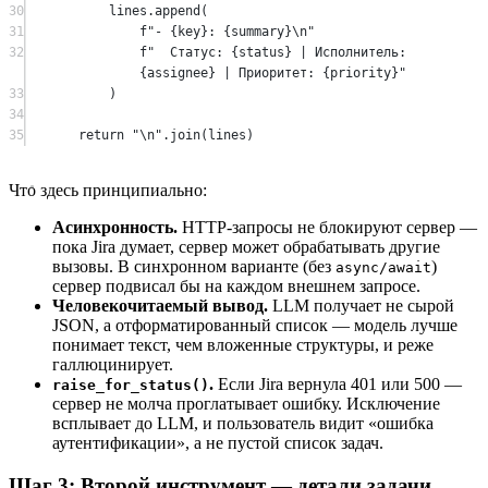
30
lines.append(
31
f
"- 
{
key
}
: 
{
summary
}\n
"
32
f
"  Статус: 
{
status
}
 | Исполнитель: 
{
assignee
}
 | Приоритет: 
{
priority
}
"
33
)
34
35
return
"
\n
"
.join(lines)
Что здесь принципиально:
Асинхронность.
HTTP-запросы не блокируют сервер —
пока Jira думает, сервер может обрабатывать другие
вызовы. В синхронном варианте (без
)
async/await
сервер подвисал бы на каждом внешнем запросе.
Человекочитаемый вывод.
LLM получает не сырой
JSON, а отформатированный список — модель лучше
понимает текст, чем вложенные структуры, и реже
галлюцинирует.
.
Если Jira вернула 401 или 500 —
raise_for_status()
сервер не молча проглатывает ошибку. Исключение
всплывает до LLM, и пользователь видит «ошибка
аутентификации», а не пустой список задач.
Шаг 3: Второй инструмент — детали задачи