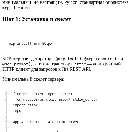
минимальный, но настоящий. Python, стандартная библиотека
, 10 минут.
mcp
Шаг 1: Установка и скелет
Terminal window
pip
install
mcp
httpx
SDK
даёт декораторы
,
и
mcp
@mcp.tool()
@mcp.resource()
, а также транспорт.
— асинхронный
@mcp.prompt()
httpx
HTTP-клиент для запросов к Jira REST API.
Минимальный скелет сервера:
1
from
 mcp.server 
import
 Server
2
from
 mcp.server.stdio 
import
 stdio_server
3
import
 httpx
4
import
 os
5
6
app 
=
 Server(
"jira-custom-server"
)
7