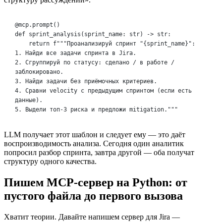
@mcp.prompt()
def sprint_analysis(sprint_name: str) -> str:
return f"""Проанализируй спринт "{sprint_name}":
1. Найди все задачи спринта в Jira.
2. Сгруппируй по статусу: сделано / в работе / 
заблокировано.
3. Найди задачи без приёмочных критериев.
4. Сравни velocity с предыдущим спринтом (если есть 
данные).
5. Выдели топ-3 риска и предложи mitigation."""
LLM получает этот шаблон и следует ему — это даёт
воспроизводимость анализа. Сегодня один аналитик
попросил разбор спринта, завтра другой — оба получат
структуру одного качества.
Пишем MCP-сервер на Python: от
пустого файла до первого вызова
Хватит теории. Давайте напишем сервер для Jira —