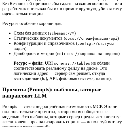
Без Resource ей пришлось бы гадать названия колонок — или
разработчик вписывал бы их в промпт вручную, убивая саму
идею автоматизации.
Ресурсы особенно хороши для:
Схем баз данных (
)
schemas://*
Статических документов (
)
docs://спецификация-api
Конфигураций и справочников (
config://статусы-
)
задач
Дашбордов и метрик (
)
metrics://воронка-за-неделю
Ресурс ≠ файл.
URI
не обязан
schemas://tables
соответствовать реальному файлу на диске. Это
логический адрес — сервер сам решает, откуда
взять данные (БД, API, файловая система, память).
Промпты (Prompts): шаблоны, которые
направляют LLM
Prompts — самая недооценённая возможность MCP. Это не
пользовательские промпты, которыми вы общаетесь с
моделью. Это шаблоны, которые сервер предлагает клиенту:
«если хочешь проанализировать спринт — используй вот эту
структуру рассуждений».