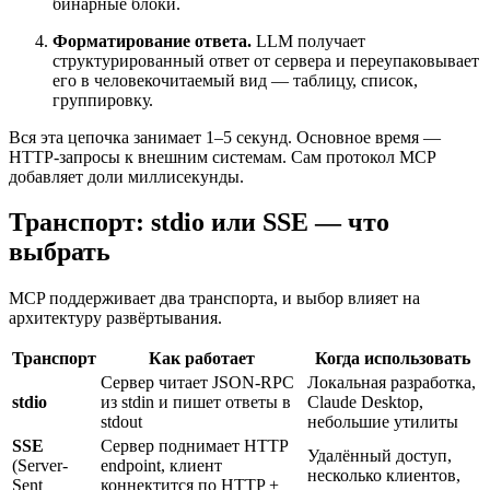
бинарные блоки.
Форматирование ответа.
LLM получает
структурированный ответ от сервера и переупаковывает
его в человекочитаемый вид — таблицу, список,
группировку.
Вся эта цепочка занимает 1–5 секунд. Основное время —
HTTP-запросы к внешним системам. Сам протокол MCP
добавляет доли миллисекунды.
Транспорт: stdio или SSE — что
выбрать
MCP поддерживает два транспорта, и выбор влияет на
архитектуру развёртывания.
Транспорт
Как работает
Когда использовать
Сервер читает JSON-RPC
Локальная разработка,
stdio
из stdin и пишет ответы в
Claude Desktop,
stdout
небольшие утилиты
SSE
Сервер поднимает HTTP
Удалённый доступ,
(Server-
endpoint, клиент
несколько клиентов,
Sent
коннектится по HTTP +