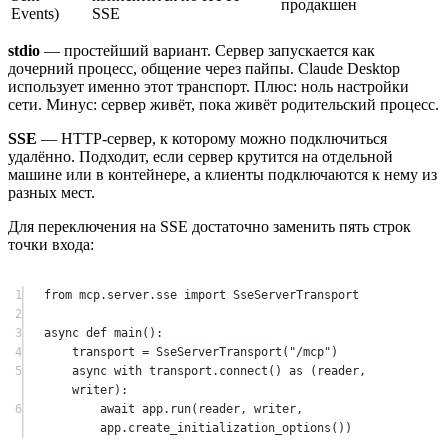
продакшен
Events)
SSE
stdio
— простейший вариант. Сервер запускается как
дочерний процесс, общение через пайпы. Claude Desktop
использует именно этот транспорт. Плюс: ноль настройки
сети. Минус: сервер живёт, пока живёт родительский процесс.
SSE
— HTTP-сервер, к которому можно подключиться
удалённо. Подходит, если сервер крутится на отдельной
машине или в контейнере, а клиенты подключаются к нему из
разных мест.
Для переключения на SSE достаточно заменить пять строк
точки входа:
1
from
 mcp.server.sse 
import
 SseServerTransport
2
3
async
def
main
():
4
transport 
=
 SseServerTransport(
"/mcp"
)
5
async
with
 transport.connect() 
as
 (reader, 
writer):
6
await
 app.run(reader, writer, 
app.create_initialization_options())