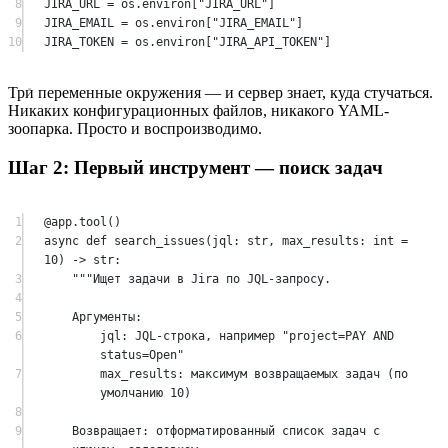
8
JIRA_URL
=
 os.environ[
"JIRA_URL"
]
9
JIRA_EMAIL
=
 os.environ[
"JIRA_EMAIL"
]
10
JIRA_TOKEN
=
 os.environ[
"JIRA_API_TOKEN"
]
Три переменные окружения — и сервер знает, куда стучаться.
Никаких конфигурационных файлов, никакого YAML-
зоопарка. Просто и воспроизводимо.
Шаг 2: Первый инструмент — поиск задач
1
@app.tool
()
2
async
def
search_issues
(jql: 
str
, max_results: 
int
=
10
) -> 
str
:
3
"""Ищет задачи в Jira по JQL-запросу.
4
5
Аргументы:
6
jql: JQL-строка, например "project=PAY AND 
status=Open"
7
max_results: максимум возвращаемых задач (по 
умолчанию 10)
8
9
Возвращает: отформатированный список задач с 