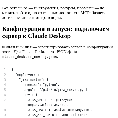
Всё остальное — инструменты, ресурсы, промпты — не
меняется. Это одно из главных достоинств MCP: бизнес-
логика не зависит от транспорта.
Конфигурация и запуск: подключаем
сервер к Claude Desktop
Финальный шаг — зарегистрировать сервер в конфигурации
хоста. Для Claude Desktop это JSON-файл
:
claude_desktop_config.json
1
{
2
"mcpServers"
: {
3
"jira-custom"
: {
4
"command"
: 
"python"
,
5
"args"
: [
"/path/to/jira_server.py"
],
6
"env"
: {
7
"JIRA_URL"
: 
"https://your-
company.atlassian.net"
,
8
"JIRA_EMAIL"
: 
"analyst@company.com"
,
9
"JIRA_API_TOKEN"
: 
"your-api-token"