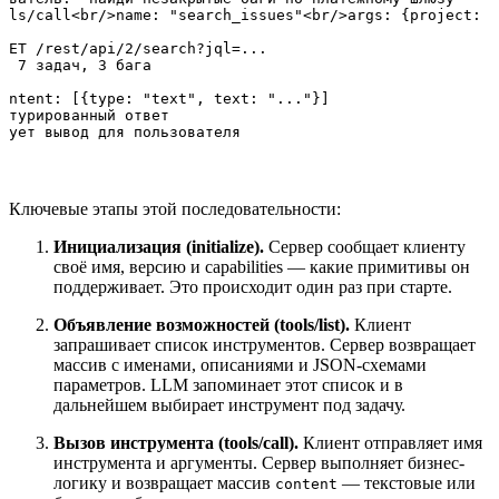
ols/call<br/>name: "search_issues"<br/>args: {project: "
GET /rest/api/2/search?jql=...

: 7 задач, 3 бага

ontent: [{type: "text", text: "..."}]

ктурированный ответ

Ключевые этапы этой последовательности:
Инициализация (initialize).
Сервер сообщает клиенту
своё имя, версию и capabilities — какие примитивы он
поддерживает. Это происходит один раз при старте.
Объявление возможностей (tools/list).
Клиент
запрашивает список инструментов. Сервер возвращает
массив с именами, описаниями и JSON-схемами
параметров. LLM запоминает этот список и в
дальнейшем выбирает инструмент под задачу.
Вызов инструмента (tools/call).
Клиент отправляет имя
инструмента и аргументы. Сервер выполняет бизнес-
логику и возвращает массив
— текстовые или
content