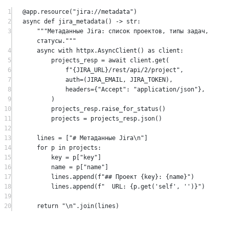
1
@app.resource
(
"jira://metadata"
)
2
async
def
jira_metadata
() -> 
str
:
3
"""Метаданные Jira: список проектов, типы задач, 
статусы."""
4
async
with
 httpx.AsyncClient() 
as
 client:
5
projects_resp 
=
await
 client.get(
6
f
"
{JIRA_URL}
/rest/api/2/project"
,
7
auth
=
(
JIRA_EMAIL
, 
JIRA_TOKEN
),
8
headers
=
{
"Accept"
: 
"application/json"
},
9
)
10
projects_resp.raise_for_status()
11
projects 
=
 projects_resp.json()
12
13
lines 
=
 [
"# Метаданные Jira
\n
"
]
14
for
 p 
in
 projects:
15
key 
=
 p[
"key"
]
16
name 
=
 p[
"name"
]
17
lines.append(
f
"## Проект 
{
key
}
: 
{
name
}
"
)
18
lines.append(
f
"  URL: 
{
p.get(
'self'
, 
''
)
}
"
)
19
20
return
"
\n
"
.join(lines)