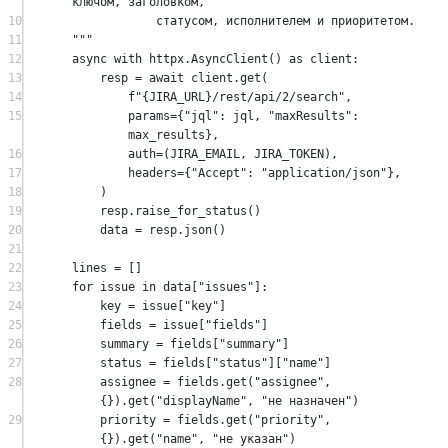
ключом, заголовком,
10
статусом, исполнителем и приоритетом.
11
"""
12
async
with
 httpx.AsyncClient() 
as
 client:
13
resp 
=
await
 client.get(
14
f
"
{JIRA_URL}
/rest/api/2/search"
,
15
params
=
{
"jql"
: jql, 
"maxResults"
: 
max_results},
16
auth
=
(
JIRA_EMAIL
, 
JIRA_TOKEN
),
17
headers
=
{
"Accept"
: 
"application/json"
},
18
)
19
resp.raise_for_status()
20
data 
=
 resp.json()
21
22
lines 
=
 []
23
for
 issue 
in
 data[
"issues"
]:
24
key 
=
 issue[
"key"
]
25
fields 
=
 issue[
"fields"
]
26
summary 
=
 fields[
"summary"
]
27
status 
=
 fields[
"status"
][
"name"
]
28
assignee 
=
 fields.get(
"assignee"
, 
{}).get(
"displayName"
, 
"не назначен"
)
29
priority 
=
 fields.get(
"priority"
, 
{}).get(
"name"
, 
"не указан"
)