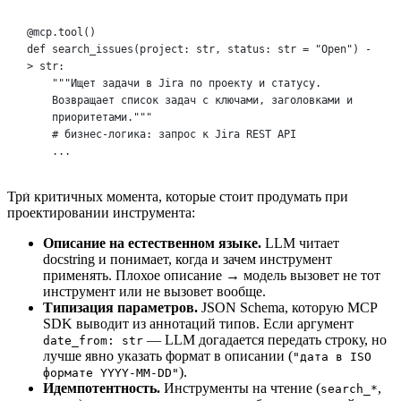
@mcp.tool()
def search_issues(project: str, status: str = "Open") -
> str:
"""Ищет задачи в Jira по проекту и статусу.
Возвращает список задач с ключами, заголовками и 
приоритетами."""
# бизнес-логика: запрос к Jira REST API
...
Три критичных момента, которые стоит продумать при
проектировании инструмента:
Описание на естественном языке.
LLM читает
docstring и понимает, когда и зачем инструмент
применять. Плохое описание → модель вызовет не тот
инструмент или не вызовет вообще.
Типизация параметров.
JSON Schema, которую MCP
SDK выводит из аннотаций типов. Если аргумент
— LLM догадается передать строку, но
date_from: str
лучше явно указать формат в описании (
"дата в ISO
).
формате YYYY-MM-DD"
Идемпотентность.
Инструменты на чтение (
,
search_*