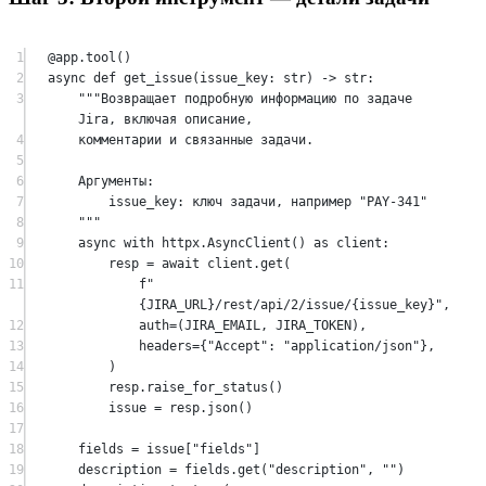
1
@app.tool
()
2
async
def
get_issue
(issue_key: 
str
) -> 
str
:
3
"""Возвращает подробную информацию по задаче 
Jira, включая описание,
4
комментарии и связанные задачи.
5
6
Аргументы:
7
issue_key: ключ задачи, например "PAY-341"
8
"""
9
async
with
 httpx.AsyncClient() 
as
 client:
10
resp 
=
await
 client.get(
11
f
"
{JIRA_URL}
/rest/api/2/issue/
{
issue_key
}
"
,
12
auth
=
(
JIRA_EMAIL
, 
JIRA_TOKEN
),
13
headers
=
{
"Accept"
: 
"application/json"
},
14
)
15
resp.raise_for_status()
16
issue 
=
 resp.json()
17
18
fields 
=
 issue[
"fields"
]
19
description 
=
 fields.get(
"description"
, 
""
)