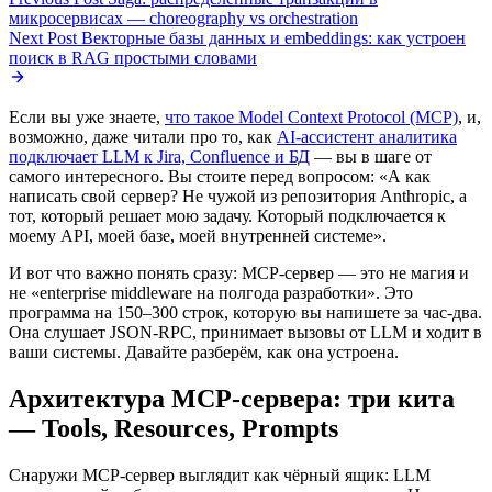
микросервисах — choreography vs orchestration
Next Post
Векторные базы данных и embeddings: как устроен
поиск в RAG простыми словами
Если вы уже знаете,
что такое Model Context Protocol (MCP)
, и,
возможно, даже читали про то, как
AI-ассистент аналитика
подключает LLM к Jira, Confluence и БД
— вы в шаге от
самого интересного. Вы стоите перед вопросом: «А как
написать свой сервер? Не чужой из репозитория Anthropic, а
тот, который решает мою задачу. Который подключается к
моему API, моей базе, моей внутренней системе».
И вот что важно понять сразу: MCP-сервер — это не магия и
не «enterprise middleware на полгода разработки». Это
программа на 150–300 строк, которую вы напишете за час-два.
Она слушает JSON-RPC, принимает вызовы от LLM и ходит в
ваши системы. Давайте разберём, как она устроена.
Архитектура MCP-сервера: три кита
— Tools, Resources, Prompts
Снаружи MCP-сервер выглядит как чёрный ящик: LLM