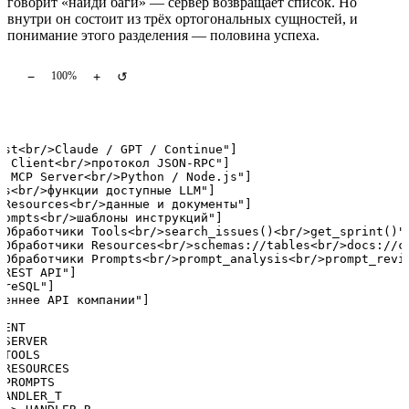
говорит «найди баги» — сервер возвращает список. Но
внутри он состоит из трёх ортогональных сущностей, и
понимание этого разделения — половина успеха.
−
+
↺
100%
ost<br/>Claude / GPT / Continue"]

P Client<br/>протокол JSON-RPC"]

ш MCP Server<br/>Python / Node.js"]

ls<br/>функции доступные LLM"]

"Resources<br/>данные и документы"]

rompts<br/>шаблоны инструкций"]

"Обработчики Tools<br/>search_issues()<br/>get_sprint()"]
"Обработчики Resources<br/>schemas://tables<br/>docs://сп
"Обработчики Prompts<br/>prompt_analysis<br/>prompt_revie
REST API"]

reSQL"]

реннее API компании"]

ENT

SERVER

TOOLS

RESOURCES

PROMPTS

ANDLER_T
