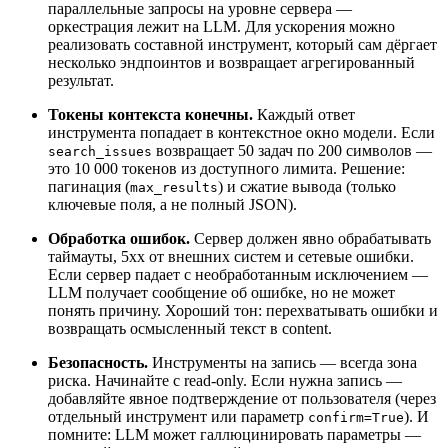
параллельные запросы на уровне сервера —
оркестрация лежит на LLM. Для ускорения можно
реализовать составной инструмент, который сам дёргает
несколько эндпоинтов и возвращает агрегированный
результат.
Токены контекста конечны.
Каждый ответ
инструмента попадает в контекстное окно модели. Если
возвращает 50 задач по 200 символов —
search_issues
это 10 000 токенов из доступного лимита. Решение:
пагинация (
) и сжатие вывода (только
max_results
ключевые поля, а не полный JSON).
Обработка ошибок.
Сервер должен явно обрабатывать
таймауты, 5xx от внешних систем и сетевые ошибки.
Если сервер падает с необработанным исключением —
LLM получает сообщение об ошибке, но не может
понять причину. Хороший тон: перехватывать ошибки и
возвращать осмысленный текст в content.
Безопасность.
Инструменты на запись — всегда зона
риска. Начинайте с read-only. Если нужна запись —
добавляйте явное подтверждение от пользователя (через
отдельный инструмент или параметр
). И
confirm=True
помните: LLM может галлюцинировать параметры —