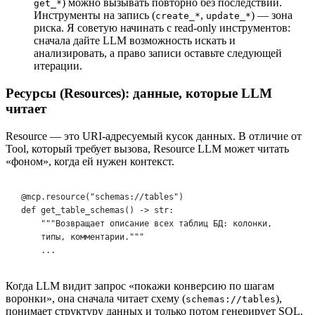
) можно вызывать повторно без последствий.
get_*
Инструменты на запись (
,
) — зона
create_*
update_*
риска. Я советую начинать с read-only инструментов:
сначала дайте LLM возможность искать и
анализировать, а право записи оставьте следующей
итерации.
Ресурсы (Resources): данные, которые LLM
читает
Resource — это URI-адресуемый кусок данных. В отличие от
Tool, который требует вызова, Resource LLM может читать
«фоном», когда ей нужен контекст.
@mcp.resource("schemas://tables")
def get_table_schemas() -> str:
"""Возвращает описание всех таблиц БД: колонки, 
типы, комментарии."""
...
Когда LLM видит запрос «покажи конверсию по шагам
воронки», она сначала читает схему (
),
schemas://tables
понимает структуру данных и только потом генерирует SQL.