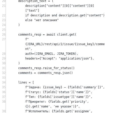
20
description_text 
=
 (
21
description[
"content"
][
0
][
"content"
][
0
]
[
"text"
]
22
if
 description 
and
 description.get(
"content"
)
23
else
"нет описания"
24
)
25
26
comments_resp 
=
await
 client.get(
27
f
"
{JIRA_URL}
/rest/api/2/issue/
{
issue_key
}
/comme
nt"
,
28
auth
=
(
JIRA_EMAIL
, 
JIRA_TOKEN
),
29
headers
=
{
"Accept"
: 
"application/json"
},
30
)
31
comments_resp.raise_for_status()
32
comments 
=
 comments_resp.json()
33
34
lines 
=
 [
35
f
"Задача: 
{
issue_key
}
 — 
{
fields[
'summary'
]
}
"
,
36
f
"Статус: 
{
fields[
'status'
][
'name'
]
}
"
,
37
f
"Тип: 
{
fields[
'issuetype'
][
'name'
]
}
"
,
38
f
"Приоритет: 
{
fields.get(
'priority'
, 
{}).get(
'name'
, 
'не указан'
)
}
"
,
39
f
"Исполнитель: 
{
fields.get(
'assignee'
, 