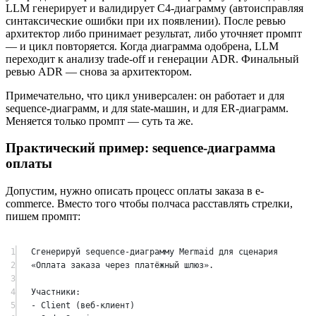
LLM генерирует и валидирует C4-диаграмму (автоисправляя
синтаксические ошибки при их появлении). После ревью
архитектор либо принимает результат, либо уточняет промпт
— и цикл повторяется. Когда диаграмма одобрена, LLM
переходит к анализу trade-off и генерации ADR. Финальный
ревью ADR — снова за архитектором.
Примечательно, что цикл универсален: он работает и для
sequence-диаграмм, и для state-машин, и для ER-диаграмм.
Меняется только промпт — суть та же.
Практический пример: sequence-диаграмма
оплаты
Допустим, нужно описать процесс оплаты заказа в e-
commerce. Вместо того чтобы полчаса расставлять стрелки,
пишем промпт:
1
Сгенерируй sequence-диаграмму Mermaid для сценария
2
«Оплата заказа через платёжный шлюз».
3
4
Участники:
5
- Client (веб-клиент)