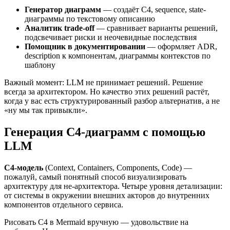
Генератор диаграмм
— создаёт C4, sequence, state-
диаграммы по текстовому описанию
Аналитик trade-off
— сравнивает варианты решений,
подсвечивает риски и неочевидные последствия
Помощник в документировании
— оформляет ADR,
description к компонентам, диаграммы контекстов по
шаблону
Важный момент: LLM не принимает решений. Решение
всегда за архитектором. Но качество этих решений растёт,
когда у вас есть структурированный разбор альтернатив, а не
«ну мы так привыкли».
Генерация C4-диаграмм с помощью
LLM
C4-модель
(Context, Containers, Components, Code) —
пожалуй, самый понятный способ визуализировать
архитектуру для не-архитектора. Четыре уровня детализации:
от системы в окружении внешних акторов до внутренних
компонентов отдельного сервиса.
Рисовать C4 в Mermaid вручную — удовольствие на