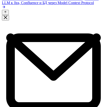
LLM к Jira, Confluence и БД через Model Context Protocol