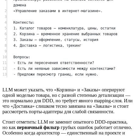
домена
2
«Управление заказами в интернет-магазине».
3
4
Контексты:
5
1. Каталог товаров — номенклатура, цены, остатки
6
2. Корзина — временное хранение выбранных товаров
7
3. Заказы — оформление, статусы, история
8
4. Доставка — логистика, трекинг
9
10
Вопросы:
11
- Есть ли пересечения ответственности?
12
- Есть ли неявные зависимости между контекстами?
13
- Предложи пересмотр границ, если нужно.
LLM может указать, что «Корзина» и «Заказы» оперируют
одной моделью товара, но с разной степенью детализации —
это нормально для DDD, но требует явного mapping-слоя. Или
что «Доставка» слишком тесно завязана на «Заказы» и стоит
рассмотреть порты-адаптеры для слабой связанности.
Стоит отметить: LLM не заменит опытного DDD-практика,
но как
первичный фильтр
грубых ошибок работает отлично.
Особенно когда архитектор — единственный на проекте и