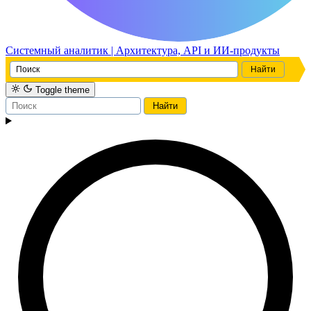
Системный аналитик | Архитектура, API и ИИ-продукты
Toggle theme