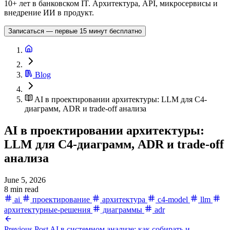
10+ лет в банковском IT. Архитектура, API, микросервисы и
внедрение ИИ в продукт.
Записаться — первые 15 минут бесплатно
Blog
AI в проектировании архитектуры: LLM для C4-
диаграмм, ADR и trade-off анализа
AI в проектировании архитектуры:
LLM для C4-диаграмм, ADR и trade-off
анализа
June 5, 2026
8 min read
ai
проектирование
архитектура
c4-model
llm
архитектурные-решения
диаграммы
adr
Previous Post
AI в системном анализе: как собирать и