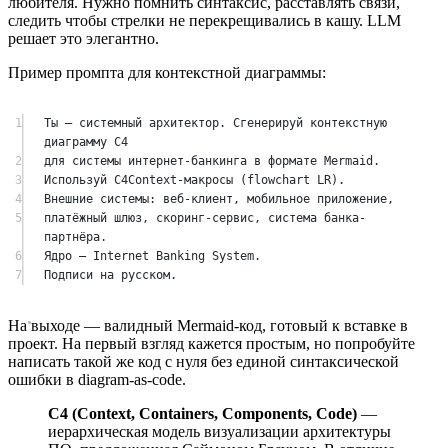
любителя. Нужно помнить синтаксис, расставлять связи,
следить чтобы стрелки не перекрещивались в кашу. LLM
решает это элегантно.
Пример промпта для контекстной диаграммы:
1
Ты — системный архитектор. Сгенерируй контекстную 
диаграмму C4
2
для системы интернет-банкинга в формате Mermaid.
3
Используй C4Context-макросы (flowchart LR).
4
Внешние системы: веб-клиент, мобильное приложение,
5
платёжный шлюз, скоринг-сервис, система банка-
партнёра.
6
Ядро — Internet Banking System.
7
Подписи на русском.
На выходе — валидный Mermaid-код, готовый к вставке в
проект. На первый взгляд кажется простым, но попробуйте
написать такой же код с нуля без единой синтаксической
ошибки в diagram-as-code.
C4 (Context, Containers, Components, Code)
—
иерархическая модель визуализации архитектуры