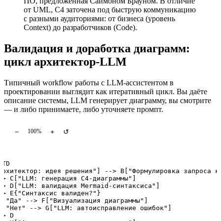
ПО, предложенная Саймоном Брауном. В отличие
от UML, C4 заточена под быструю коммуникацию
с разными аудиториями: от бизнеса (уровень
Context) до разработчиков (Code).
Валидация и доработка диаграмм:
цикл архитектор-LLM
Типичный workflow работы с LLM-ассистентом в
проектировании выглядит как итеративный цикл. Вы даёте
описание системы, LLM генерирует диаграмму, вы смотрите
— и либо принимаете, либо уточняете промпт.
−
+
↺
100%
TD

Архитектор: идея решения"] --> B["Формулировка запроса к 
-> C["LLM: генерация C4-диаграммы"]

-> D["LLM: валидация Mermaid-синтаксиса"]

-> E{"Синтаксис валиден?"}

- "Да" --> F["Визуализация диаграммы"]

- "Нет" --> G["LLM: автоисправление ошибок"]

> D
