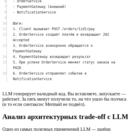
6
- OrderService
7
- PaymentGateway (внешний)
8
- NotificationService
9
10
Шаги:
11
1. Client вызывает POST /orders/{id}/pay
12
2. OrderService создаёт платёж и возвращает 202 
Accepted
13
3. OrderService асинхронно обращается к 
PaymentGateway
14
4. PaymentGateway возвращает результат
15
5. При успехе OrderService меняет статус заказа на 
PAID
16
6. OrderService отправляет событие в 
NotificationService
LLM генерирует валидный код. Вы вставляете, запускаете —
работает. За пять минут получили то, на что ушло бы полчаса
(и то если синтаксис Mermaid не подвёл).
Анализ архитектурных trade-off с LLM
Одно из самых полезных применений LLM — разбор