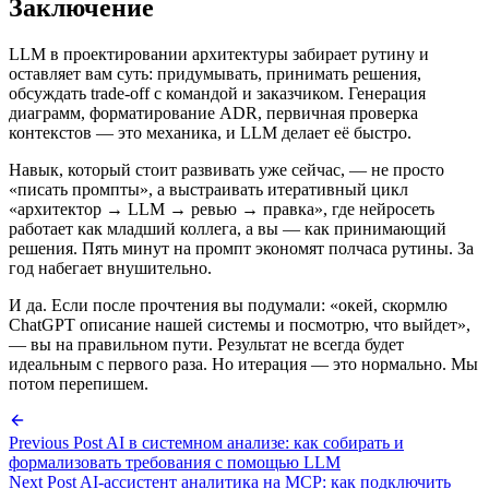
Заключение
LLM в проектировании архитектуры забирает рутину и
оставляет вам суть: придумывать, принимать решения,
обсуждать trade-off с командой и заказчиком. Генерация
диаграмм, форматирование ADR, первичная проверка
контекстов — это механика, и LLM делает её быстро.
Навык, который стоит развивать уже сейчас, — не просто
«писать промпты», а выстраивать итеративный цикл
«архитектор → LLM → ревью → правка», где нейросеть
работает как младший коллега, а вы — как принимающий
решения. Пять минут на промпт экономят полчаса рутины. За
год набегает внушительно.
И да. Если после прочтения вы подумали: «окей, скормлю
ChatGPT описание нашей системы и посмотрю, что выйдет»,
— вы на правильном пути. Результат не всегда будет
идеальным с первого раза. Но итерация — это нормально. Мы
потом перепишем.
Previous Post
AI в системном анализе: как собирать и
формализовать требования с помощью LLM
Next Post
AI-ассистент аналитика на MCP: как подключить