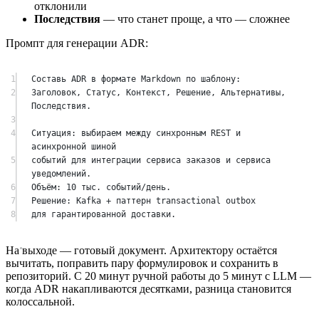
отклонили
Последствия
— что станет проще, а что — сложнее
Промпт для генерации ADR:
1
Составь ADR в формате Markdown по шаблону:
2
Заголовок, Статус, Контекст, Решение, Альтернативы, 
Последствия.
3
4
Ситуация: выбираем между синхронным REST и 
асинхронной шиной
5
событий для интеграции сервиса заказов и сервиса 
уведомлений.
6
Объём: 10 тыс. событий/день.
7
Решение: Kafka + паттерн transactional outbox
8
для гарантированной доставки.
На выходе — готовый документ. Архитектору остаётся
вычитать, поправить пару формулировок и сохранить в
репозиторий. С 20 минут ручной работы до 5 минут с LLM —
когда ADR накапливаются десятками, разница становится
колоссальной.