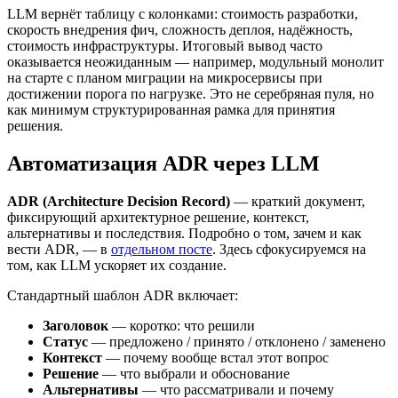
LLM вернёт таблицу с колонками: стоимость разработки,
скорость внедрения фич, сложность деплоя, надёжность,
стоимость инфраструктуры. Итоговый вывод часто
оказывается неожиданным — например, модульный монолит
на старте с планом миграции на микросервисы при
достижении порога по нагрузке. Это не серебряная пуля, но
как минимум структурированная рамка для принятия
решения.
Автоматизация ADR через LLM
ADR (Architecture Decision Record)
— краткий документ,
фиксирующий архитектурное решение, контекст,
альтернативы и последствия. Подробно о том, зачем и как
вести ADR, — в
отдельном посте
. Здесь сфокусируемся на
том, как LLM ускоряет их создание.
Стандартный шаблон ADR включает:
Заголовок
— коротко: что решили
Статус
— предложено / принято / отклонено / заменено
Контекст
— почему вообще встал этот вопрос
Решение
— что выбрали и обоснование
Альтернативы
— что рассматривали и почему