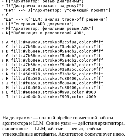
-> H["Архитектор: ревью диаграммы"]

-> I{"Диаграмма отражает задумку?"}

- "Нет" --> J["Архитектор: уточняющий промпт"]

> C

- "Да" --> K["LLM: анализ trade-off решения"]

-> L["Генерация ADR-документа"]

-> M["Архитектор: финальный ревью ADR"]

-> N["Публикация в репозиторий ADR"]

le A fill:#4a90d9,stroke:#2c5f8a,color:#fff

le C fill:#7b68ee,stroke:#5a4db2,color:#fff

le D fill:#7b68ee,stroke:#5a4db2,color:#fff

le G fill:#7b68ee,stroke:#5a4db2,color:#fff

le K fill:#7b68ee,stroke:#5a4db2,color:#fff

le L fill:#7b68ee,stroke:#5a4db2,color:#fff

le F fill:#50c878,stroke:#3a9a5c,color:#fff

le N fill:#50c878,stroke:#3a9a5c,color:#fff

le H fill:#f0a500,stroke:#c88400,color:#fff

le J fill:#f0a500,stroke:#c88400,color:#fff

le M fill:#f0a500,stroke:#c88400,color:#fff

le E fill:#e0e0e0,stroke:#999,color:#000

На диаграмме — полный pipeline совместной работы
архитектора и LLM. Синие узлы — действия архитектора,
фиолетовые — LLM, жёлтые — ревью, зелёные —
утверждённые артефакты. Архитектор формулирует идею,