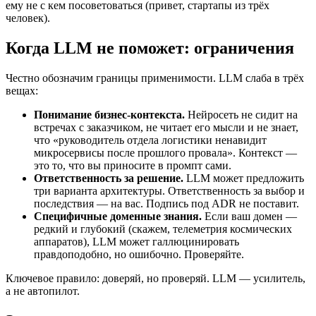
ему не с кем посоветоваться (привет, стартапы из трёх
человек).
Когда LLM не поможет: ограничения
Честно обозначим границы применимости. LLM слаба в трёх
вещах:
Понимание бизнес-контекста.
Нейросеть не сидит на
встречах с заказчиком, не читает его мысли и не знает,
что «руководитель отдела логистики ненавидит
микросервисы после прошлого провала». Контекст —
это то, что вы приносите в промпт сами.
Ответственность за решение.
LLM может предложить
три варианта архитектуры. Ответственность за выбор и
последствия — на вас. Подпись под ADR не поставит.
Специфичные доменные знания.
Если ваш домен —
редкий и глубокий (скажем, телеметрия космических
аппаратов), LLM может галлюцинировать
правдоподобно, но ошибочно. Проверяйте.
Ключевое правило: доверяй, но проверяй. LLM — усилитель,
а не автопилот.