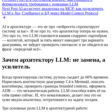
формализовать требования с помощью LLM
Next Post
AI-ассистент аналитика на MCP: как подключить
LLM к Jira, Confluence и БД через Model Context Protocol
AI в архитектуре — это не про «нейросеть спроектирует
систему за вас». И не про то, что архитектор теперь не нужен.
Это про то, что LLM становится вашим спарринг-партнёром
— коллегой, который за пять минут накидает три варианта
диаграммы, не забудет проверить синтаксис и не обидится на
фразу «переделай всё».
Зачем архитектору LLM: не замена, а
усилитель
Когда проектируешь систему, рутина съедает до 60% времени.
Нарисовать контекстную диаграмму C4 в Mermaid, описать
контейнеры, проверить границы bounded contexts, оформить
ADR — это механическая работа. LLM способна взять её на
себя прямо сейчас. И, что немаловажно, делает она это не
хуже мидла-аналитика, потратившего на задачу полдня.
Три основные роли LLM в архитектурной работе: