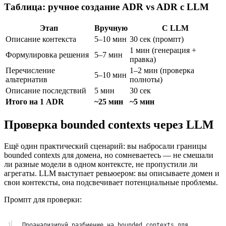
Таблица: ручное создание ADR vs ADR с LLM
Этап
Вручную
С LLM
Описание контекста
5–10 мин
30 сек (промпт)
1 мин (генерация +
Формулировка решения
5–7 мин
правка)
Перечисление
1–2 мин (проверка
5–10 мин
альтернатив
полноты)
Описание последствий
5 мин
30 сек
Итого на 1 ADR
~25 мин
~5 мин
Проверка bounded contexts через LLM
Ещё один практический сценарий: вы набросали границы
bounded contexts для домена, но сомневаетесь — не смешали
ли разные модели в одном контексте, не пропустили ли
агрегаты. LLM выступает ревьюером: вы описываете домен и
свои контексты, она подсвечивает потенциальные проблемы.
Промпт для проверки:
1
Проанализируй разбиение на bounded contexts для 