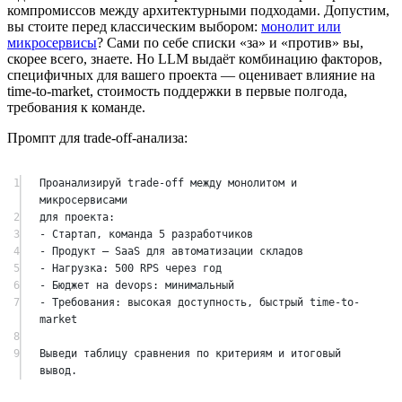
компромиссов между архитектурными подходами. Допустим,
вы стоите перед классическим выбором:
монолит или
микросервисы
? Сами по себе списки «за» и «против» вы,
скорее всего, знаете. Но LLM выдаёт комбинацию факторов,
специфичных для вашего проекта — оценивает влияние на
time-to-market, стоимость поддержки в первые полгода,
требования к команде.
Промпт для trade-off-анализа:
1
Проанализируй trade-off между монолитом и 
микросервисами
2
для проекта:
3
- Стартап, команда 5 разработчиков
4
- Продукт — SaaS для автоматизации складов
5
- Нагрузка: 500 RPS через год
6
- Бюджет на devops: минимальный
7
- Требования: высокая доступность, быстрый time-to-
market
8
9
Выведи таблицу сравнения по критериям и итоговый 
вывод.