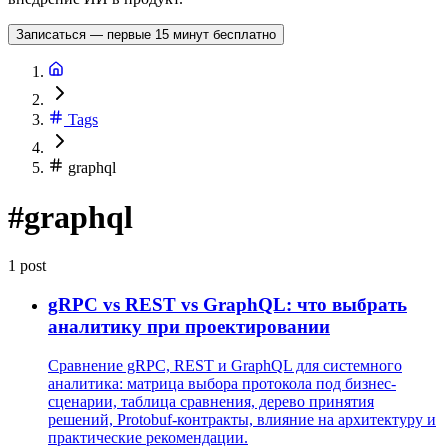
Записаться — первые 15 минут бесплатно
Tags
graphql
#graphql
1 post
gRPC vs REST vs GraphQL: что выбрать
аналитику при проектировании
Сравнение gRPC, REST и GraphQL для системного
аналитика: матрица выбора протокола под бизнес-
сценарии, таблица сравнения, дерево принятия
решений, Protobuf-контракты, влияние на архитектуру и
практические рекомендации.