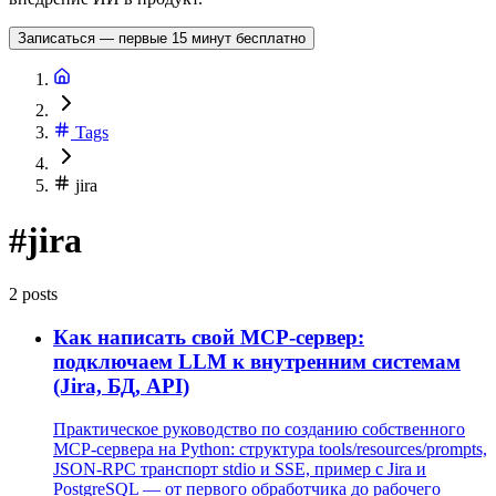
Записаться — первые 15 минут бесплатно
Tags
jira
#jira
2 posts
Как написать свой MCP-сервер:
подключаем LLM к внутренним системам
(Jira, БД, API)
Практическое руководство по созданию собственного
MCP-сервера на Python: структура tools/resources/prompts,
JSON-RPC транспорт stdio и SSE, пример с Jira и
PostgreSQL — от первого обработчика до рабочего