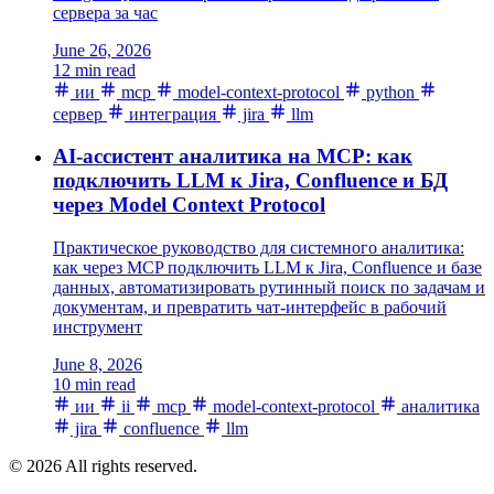
сервера за час
June 26, 2026
12 min read
ии
mcp
model-context-protocol
python
сервер
интеграция
jira
llm
AI-ассистент аналитика на MCP: как
подключить LLM к Jira, Confluence и БД
через Model Context Protocol
Практическое руководство для системного аналитика:
как через MCP подключить LLM к Jira, Confluence и базе
данных, автоматизировать рутинный поиск по задачам и
документам, и превратить чат-интерфейс в рабочий
инструмент
June 8, 2026
10 min read
ии
ii
mcp
model-context-protocol
аналитика
jira
confluence
llm
© 2026 All rights reserved.