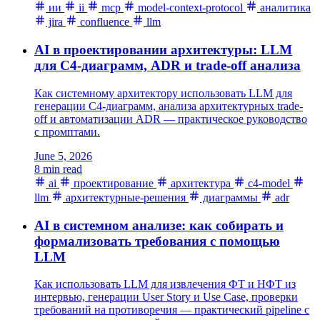
ии
ii
mcp
model-context-protocol
аналитика
jira
confluence
llm
AI в проектировании архитектуры: LLM
для C4-диаграмм, ADR и trade-off анализа
Как системному архитектору использовать LLM для
генерации C4-диаграмм, анализа архитектурных trade-
off и автоматизации ADR — практическое руководство
с промптами.
June 5, 2026
8 min read
ai
проектирование
архитектура
c4-model
llm
архитектурные-решения
диаграммы
adr
AI в системном анализе: как собирать и
формализовать требования с помощью
LLM
Как использовать LLM для извлечения ФТ и НФТ из
интервью, генерации User Story и Use Case, проверки
требований на противоречия — практический pipeline с