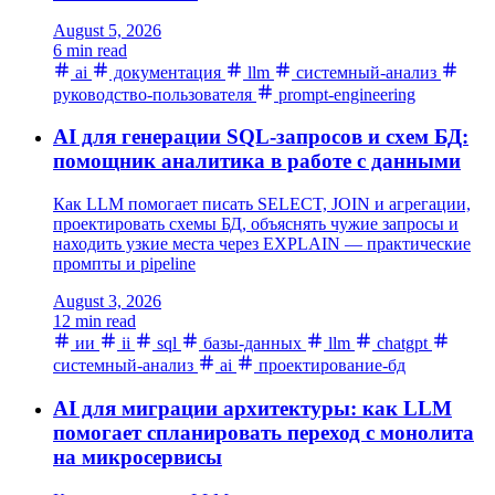
August 5, 2026
6 min read
ai
документация
llm
системный-анализ
руководство-пользователя
prompt-engineering
AI для генерации SQL-запросов и схем БД:
помощник аналитика в работе с данными
Как LLM помогает писать SELECT, JOIN и агрегации,
проектировать схемы БД, объяснять чужие запросы и
находить узкие места через EXPLAIN — практические
промпты и pipeline
August 3, 2026
12 min read
ии
ii
sql
базы-данных
llm
chatgpt
системный-анализ
ai
проектирование-бд
AI для миграции архитектуры: как LLM
помогает спланировать переход с монолита
на микросервисы