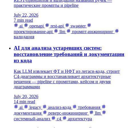
REST-принципов и валидации названий ручек —
практические промпты и pipeline
July 22, 2026
7 min read
ai
openapi
rest-api
swagger
проектирование-api
llm
промпт-инжиниринг
валидация
AI для анализа устаревших систем:
восстановление требований и документации
из кода
Как LLM извлекает ФТ и НФТ из легаси-кода, строит
C4-диаграммы и восстанавливает архитектурные
решения — pipeline с промптами, кейсом и двумя
диаграммами
July 20, 2026
14 min read
ai
legacy
анализ-кода
требования
документация
реверс-инжиниринг
llm
системный-анализ
c4
архитектура