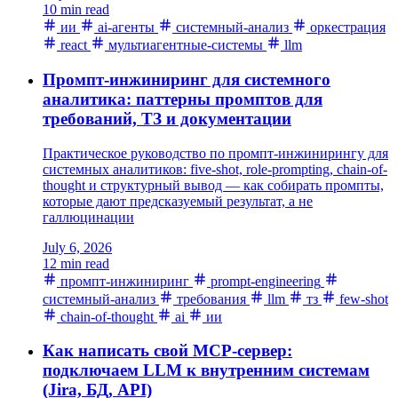
10 min read
ии
ai-агенты
системный-анализ
оркестрация
react
мультиагентные-системы
llm
Промпт-инжиниринг для системного
аналитика: паттерны промптов для
требований, ТЗ и документации
Практическое руководство по промпт-инжинирингу для
системных аналитиков: five-shot, role-prompting, chain-of-
thought и структурный вывод — как собирать промпты,
которые дают предсказуемый результат, а не
галлюцинации
July 6, 2026
12 min read
промпт-инжиниринг
prompt-engineering
системный-анализ
требования
llm
тз
few-shot
chain-of-thought
ai
ии
Как написать свой MCP-сервер:
подключаем LLM к внутренним системам
(Jira, БД, API)