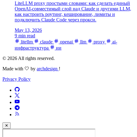
LiteLLM proxy простыми словами: как сделать единый
OpenAI-совместимый слой над Claude и другими LLM,
как настроить роутинг, кеширование, лимиты и
подключить Claude Code через прокси.
May 13, 2026
9 min read
litellm
claude
openai
llm
proxy
ai-
инфраструктура
ии
© 2026 All rights reserved.
Made with 🤍 by
archdesign
!
Privacy Policy
✕