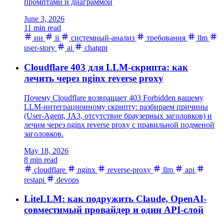
промптами и диаграммой
June 3, 2026
11 min read
ии
ii
системный-анализ
требования
llm
user-story
ai
chatgpt
Cloudflare 403 для LLM-скрипта: как
лечить через nginx reverse proxy
Почему Cloudflare возвращает 403 Forbidden вашему
LLM-интеграционному скрипту: разбираем причины
(User-Agent, JA3, отсутствие браузерных заголовков) и
лечим через nginx reverse proxy с правильной подменой
заголовков.
May 18, 2026
8 min read
cloudflare
nginx
reverse-proxy
llm
api
restapi
devops
LiteLLM: как подружить Claude, OpenAI-
совместимый провайдер и один API-слой