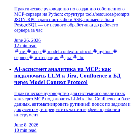
Практическое руководство по созданию собственного
MCP-сервера на Python: структура tools/resources/prompts,
JSON-RPC транспорт stdio и SSE, пример с Jira и
PostgreSQL — от первого обработчика до рабочего
сервера за час
June 26, 2026
12 min read
ии
mcp
model-context-protocol
python
сервер
интеграция
jira
llm
AI-ассистент аналитика на MCP: как
подключить LLM к Jira, Confluence и БД
через Model Context Protocol
Практическое руководство для системного аналитика:
как через MCP подключить LLM к Jira, Confluence и базе
данных, автоматизировать рутинный поиск по задачам и
документам, и превратить чат-интерфейс в рабочий
инструмент
June 8, 2026
10 min read