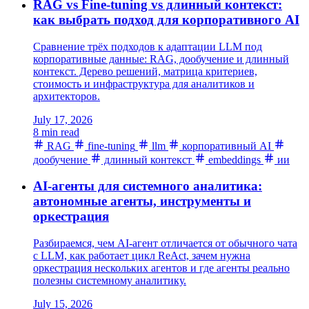
RAG vs Fine-tuning vs длинный контекст:
как выбрать подход для корпоративного AI
Сравнение трёх подходов к адаптации LLM под
корпоративные данные: RAG, дообучение и длинный
контекст. Дерево решений, матрица критериев,
стоимость и инфраструктура для аналитиков и
архитекторов.
July 17, 2026
8 min read
RAG
fine-tuning
llm
корпоративный AI
дообучение
длинный контекст
embeddings
ии
AI-агенты для системного аналитика:
автономные агенты, инструменты и
оркестрация
Разбираемся, чем AI-агент отличается от обычного чата
с LLM, как работает цикл ReAct, зачем нужна
оркестрация нескольких агентов и где агенты реально
полезны системному аналитику.
July 15, 2026