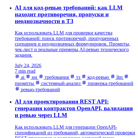
AI для код-ревью требований: как LLM
находит противоречия, пропуски и
неоднозначности в ТЗ
Как использовать LLM для проверки качества
требований: поиск противоречий, пропущенных
сценариев и неоднозначных формулировок. Промпты,
чек-лист и реальные примеры AI-ревью технического
задания.
July 24, 2026
7 min read
ai
ии
требования
тз
код-ревью
llm
промпты
системный-анализ
проверка-требований
ревью-требований
AI для проектирования REST API:
генерация контрактов OpenAPI, валидация
и ревью через LLM
Как использовать LLM для генерации OpenAPI-
спецификаций из требований, автоматической проверки