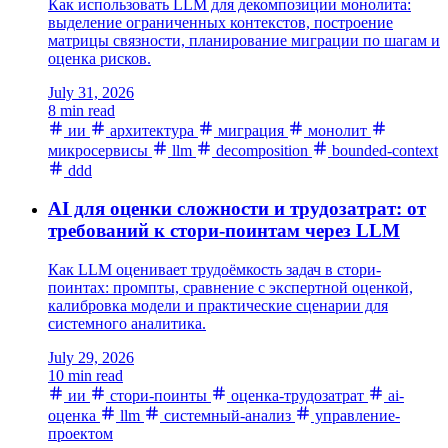
Как использовать LLM для декомпозиции монолита:
выделение ограниченных контекстов, построение
матрицы связности, планирование миграции по шагам и
оценка рисков.
July 31, 2026
8 min read
ии
архитектура
миграция
монолит
микросервисы
llm
decomposition
bounded-context
ddd
AI для оценки сложности и трудозатрат: от
требований к стори-поинтам через LLM
Как LLM оценивает трудоёмкость задач в стори-
поинтах: промпты, сравнение с экспертной оценкой,
калибровка модели и практические сценарии для
системного аналитика.
July 29, 2026
10 min read
ии
стори-поинты
оценка-трудозатрат
ai-
оценка
llm
системный-анализ
управление-
проектом